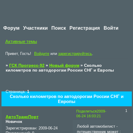
Форум
Участники
Поиск
Регистрация
Войти
Активные темы
Привет, Гость!
Войдите
или
зарегистрируйтесь
.
»
ГСК Прогресс-92
»
Новый форум
»
Сколько
километров по автодорогам России СНГ и Европы
Страница:
1
Сколько километров по автодорогам России СНГ и
Европы
1
Поделиться
2009-
06-24 16:03:21
АвтоТрансПорт
Новичок
Любой автомобилист -
Зарегистрирован
: 2009-06-24
путешественник может :