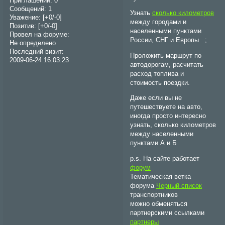
Приглашений:
0
Сообщений:
1
Узнать
сколько километров
Уважение:
[+0/-0]
между городами и
Позитив:
[+0/-0]
населенными пунктами
Провел на форуме:
России, СНГ и Европы ;
Не определено
Последний визит:
Проложить маршрут по
2009-06-24 16:03:23
автодорогам, расчитать
расход топлива и
стоимость поездки.
Даже если вы не
путешествуете на авто,
иногда просто интересно
узнать, сколько километров
между населенными
пунктами А и Б
p.s. На сайте работает
форум
Тематическая ветка
форума
Черный список
транспортников
можно обменяться
партнерскими ссылками
партнеры