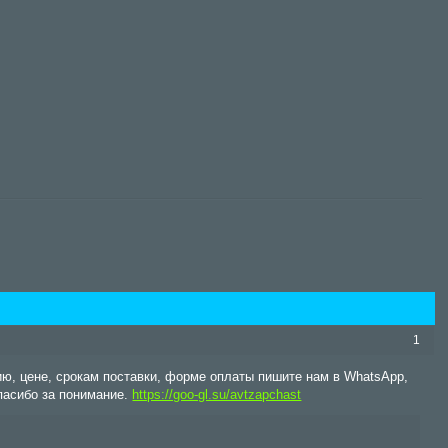
1
ию, цене, срокам поставки, форме оплаты пишите нам в WhatsApp,
пасибо за понимание.
https://goo-gl.su/avtzapchast