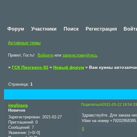
Форум
Участники
Поиск
Регистрация
Войт
Активные темы
Привет, Гость!
Войдите
или
зарегистрируйтесь
.
»
ГСК Прогресс-92
»
Новый форум
»
Вам нужны автозапча
Страница:
1
Поделиться
2021-05-22 18:54:3
iregljravg
Новичок
Здравствуйте. Для заказа н
Зарегистрирован
: 2021-02-27
Viber на номер +7920295838
Приглашений:
0
Сообщений:
7
0
Уважение:
[+0/-0]