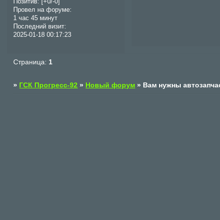
Позитив:
[+0/-0]
Провел на форуме:
1 час 45 минут
Последний визит:
2025-01-18 00:17:23
Страница:
1
»
ГСК Прогресс-92
»
Новый форум
»
Вам нужны автозапча